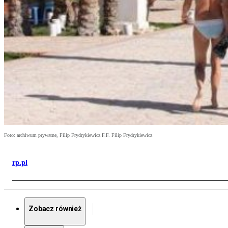
Foto: archiwum prywatne, Filip Frydrykiewicz F.F. Filip Frydrykiewicz
rp.pl
Zobacz również