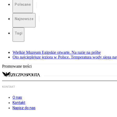
Polecane
Najnowsze
Tagi
Wielkie Muzeum Egipskie otwarte. Na razie na próbę
Oto najcieplejsze jeziora w Polsce. Temperatura wody sięga na
Promowane treści
KONTAKT
O nas
Kontakt
Napisz do nas