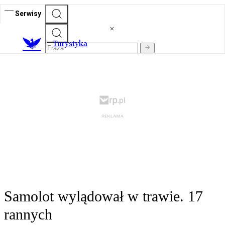
Serwisy
T
urystyka
Samolot wylądował w trawie. 17
rannych