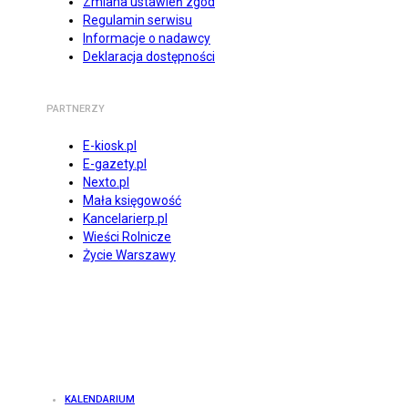
Zmiana ustawień zgód
Regulamin serwisu
Informacje o nadawcy
Deklaracja dostępności
PARTNERZY
E-kiosk.pl
E-gazety.pl
Nexto.pl
Mała księgowość
Kancelarierp.pl
Wieści Rolnicze
Życie Warszawy
KALENDARIUM