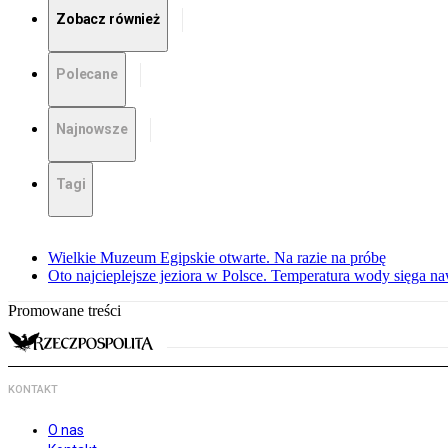
Zobacz również
Polecane
Najnowsze
Tagi
Wielkie Muzeum Egipskie otwarte. Na razie na próbę
Oto najcieplejsze jeziora w Polsce. Temperatura wody sięga na
Promowane treści
KONTAKT
O nas