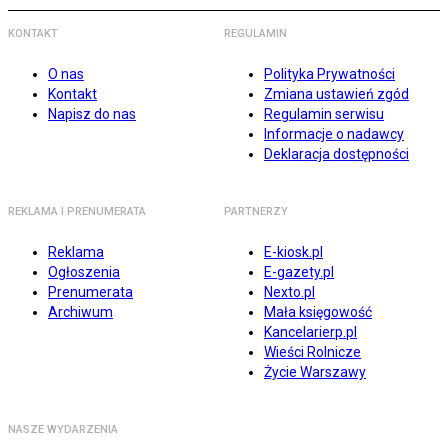
KONTAKT
REGULAMIN
O nas
Polityka Prywatności
Kontakt
Zmiana ustawień zgód
Napisz do nas
Regulamin serwisu
Informacje o nadawcy
Deklaracja dostępności
REKLAMA I PRENUMERATA
PARTNERZY
Reklama
E-kiosk.pl
Ogłoszenia
E-gazety.pl
Prenumerata
Nexto.pl
Archiwum
Mała księgowość
Kancelarierp.pl
Wieści Rolnicze
Życie Warszawy
NASZE WYDARZENIA