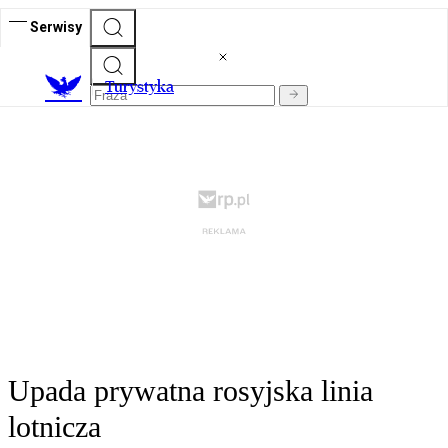
Serwisy
T
urystyka
Upada prywatna rosyjska linia
lotnicza