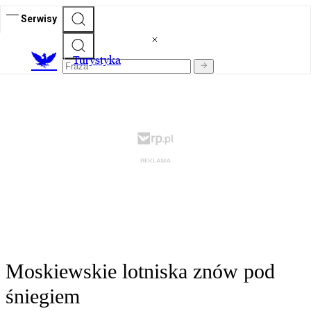
Serwisy
T
urystyka
Moskiewskie lotniska znów pod
śniegiem