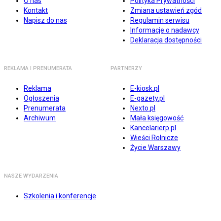
O nas
Polityka Prywatności
Kontakt
Zmiana ustawień zgód
Napisz do nas
Regulamin serwisu
Informacje o nadawcy
Deklaracja dostępności
REKLAMA I PRENUMERATA
PARTNERZY
Reklama
E-kiosk.pl
Ogłoszenia
E-gazety.pl
Prenumerata
Nexto.pl
Archiwum
Mała księgowość
Kancelarierp.pl
Wieści Rolnicze
Życie Warszawy
NASZE WYDARZENIA
Szkolenia i konferencje