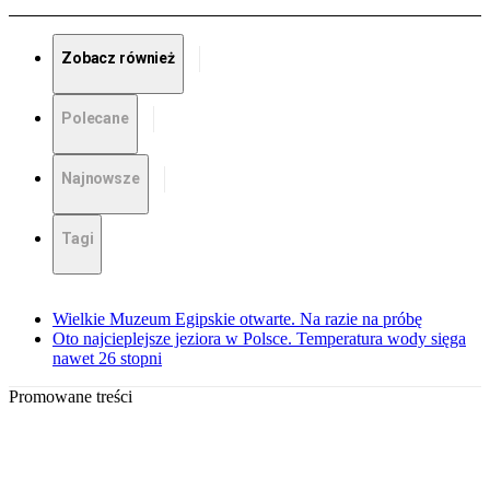
Zobacz również
Polecane
Najnowsze
Tagi
Wielkie Muzeum Egipskie otwarte. Na razie na próbę
Oto najcieplejsze jeziora w Polsce. Temperatura wody sięga
nawet 26 stopni
Promowane treści