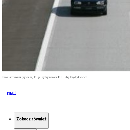
Foto: archiwum prywatne, Filip Frydrykiewicz F.F. Filip Frydrykiewicz
rp.pl
Zobacz również