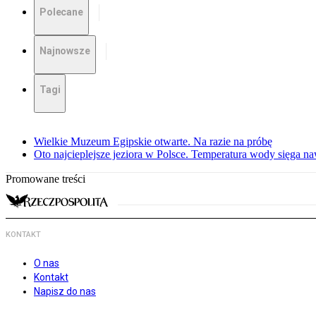
Polecane
Najnowsze
Tagi
Wielkie Muzeum Egipskie otwarte. Na razie na próbę
Oto najcieplejsze jeziora w Polsce. Temperatura wody sięga na
Promowane treści
KONTAKT
O nas
Kontakt
Napisz do nas