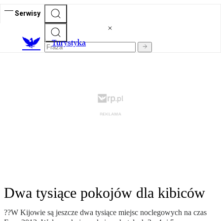
Serwisy
T
urystyka
Dwa tysiące pokojów dla kibiców
??W Kijowie są jeszcze dwa tysiące miejsc noclegowych na czas