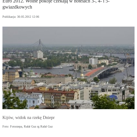
Euro 2012. Wolne pokoje czekają w hotelach 3-, 4- i 5-
gwiazdkowych
Publikacja:
30.05.2012 12:06
Kijów, widok na rzekę Dniepr
Foto: Fotorzepa, Rafał Guz rg Rafał Guz