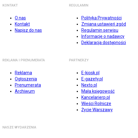
KONTAKT
REGULAMIN
O nas
Polityka Prywatności
Kontakt
Zmiana ustawień zgód
Napisz do nas
Regulamin serwisu
Informacje o nadawcy
Deklaracja dostępności
REKLAMA I PRENUMERATA
PARTNERZY
Reklama
E-kiosk.pl
Ogłoszenia
E-gazety.pl
Prenumerata
Nexto.pl
Archiwum
Mała księgowość
Kancelarierp.pl
Wieści Rolnicze
Życie Warszawy
NASZE WYDARZENIA