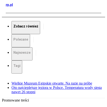
rp.pl
Zobacz również
Polecane
Najnowsze
Tagi
Wielkie Muzeum Egipskie otwarte. Na razie na próbę
Oto najcieplejsze jeziora w Polsce. Temperatura wody sięga
nawet 26 stopni
Promowane treści