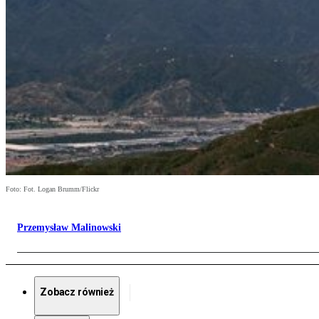
Foto: Fot. Logan Brumm/Flickr
Przemysław Malinowski
Zobacz również