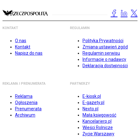
KONTAKT
REGULAMIN
O nas
Polityka Prywatności
Kontakt
Zmiana ustawień zgód
Napisz do nas
Regulamin serwisu
Informacje o nadawcy
Deklaracja dostępności
REKLAMA I PRENUMERATA
PARTNERZY
Reklama
E-kiosk.pl
Ogłoszenia
E-gazety.pl
Prenumerata
Nexto.pl
Archiwum
Mała księgowość
Kancelarierp.pl
Wieści Rolnicze
Życie Warszawy