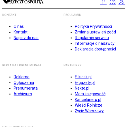
KONTAKT
REGULAMIN
O nas
Polityka Prywatności
Kontakt
Zmiana ustawień zgód
Napisz do nas
Regulamin serwisu
Informacje o nadawcy
Deklaracja dostępności
REKLAMA I PRENUMERATA
PARTNERZY
Reklama
E-kiosk.pl
Ogłoszenia
E-gazety.pl
Prenumerata
Nexto.pl
Archiwum
Mała księgowość
Kancelarierp.pl
Wieści Rolnicze
Życie Warszawy