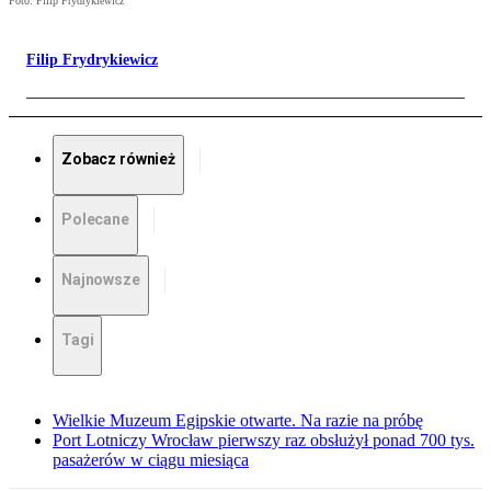
Foto: Filip Frydrykiewicz
Filip Frydrykiewicz
Zobacz również
Polecane
Najnowsze
Tagi
Wielkie Muzeum Egipskie otwarte. Na razie na próbę
Port Lotniczy Wrocław pierwszy raz obsłużył ponad 700 tys.
pasażerów w ciągu miesiąca