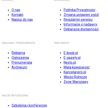
KONTAKT
REGULAMIN
O nas
Polityka Prywatności
Kontakt
Zmiana ustawień zgód
Napisz do nas
Regulamin serwisu
Informacje o nadawcy
Deklaracja dostępności
REKLAMA I PRENUMERATA
PARTNERZY
Reklama
E-kiosk.pl
Ogłoszenia
E-gazety.pl
Prenumerata
Nexto.pl
Archiwum
Mała księgowość
Kancelarierp.pl
Wieści Rolnicze
Życie Warszawy
NASZE WYDARZENIA
Szkolenia i konferencje