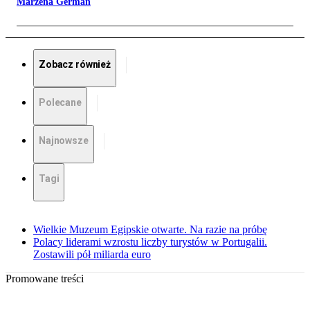
Marzena German
Zobacz również
Polecane
Najnowsze
Tagi
Wielkie Muzeum Egipskie otwarte. Na razie na próbę
Polacy liderami wzrostu liczby turystów w Portugalii.
Zostawili pół miliarda euro
Promowane treści