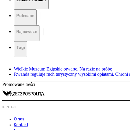
Polecane
Najnowsze
Tagi
Wielkie Muzeum Egipskie otwarte. Na razie na próbę
Rwanda reguluje ruch turystyczny wysokimi opłatami. Chroni 
Promowane treści
KONTAKT
O nas
Kontakt