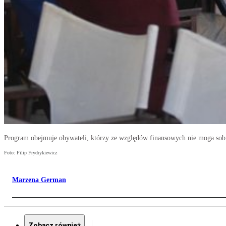
Program obejmuje obywateli, którzy ze względów finansowych nie moga sob
Foto: Filip Frydrykiewicz
Marzena German
Zobacz również