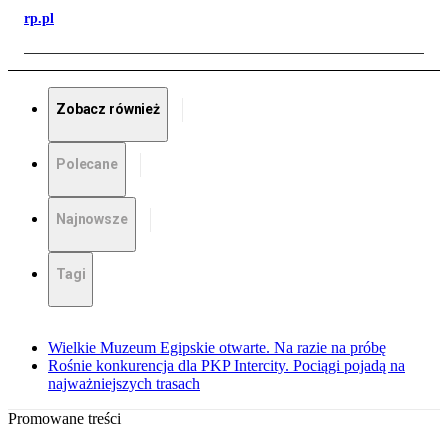
rp.pl
Zobacz również
Polecane
Najnowsze
Tagi
Wielkie Muzeum Egipskie otwarte. Na razie na próbę
Rośnie konkurencja dla PKP Intercity. Pociągi pojadą na
najważniejszych trasach
Promowane treści