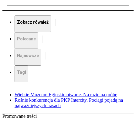
Zobacz również
Polecane
Najnowsze
Tagi
Wielkie Muzeum Egipskie otwarte. Na razie na próbę
Rośnie konkurencja dla PKP Intercity. Pociągi pojadą na
najważniejszych trasach
Promowane treści