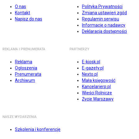
O nas
Polityka Prywatności
Kontakt
Zmiana ustawień zgód
Napisz do nas
Regulamin serwisu
Informacje o nadawcy
Deklaracja dostępności
REKLAMA I PRENUMERATA
PARTNERZY
Reklama
E-kiosk.pl
Ogłoszenia
E-gazety.pl
Prenumerata
Nexto.pl
Archiwum
Mała księgowość
Kancelarierp.pl
Wieści Rolnicze
Życie Warszawy
NASZE WYDARZENIA
Szkolenia i konferencje