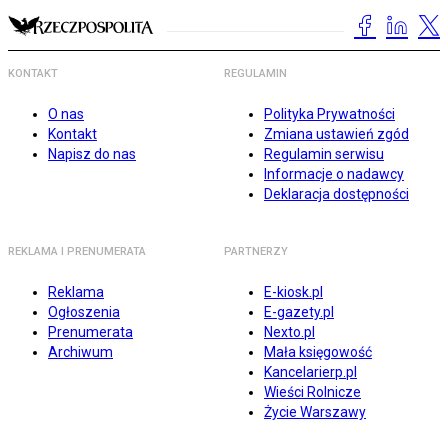
KONTAKT
REGULAMIN
O nas
Polityka Prywatności
Kontakt
Zmiana ustawień zgód
Napisz do nas
Regulamin serwisu
Informacje o nadawcy
Deklaracja dostępności
REKLAMA I PRENUMERATA
PARTNERZY
Reklama
E-kiosk.pl
Ogłoszenia
E-gazety.pl
Prenumerata
Nexto.pl
Archiwum
Mała księgowość
Kancelarierp.pl
Wieści Rolnicze
Życie Warszawy