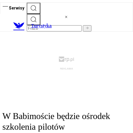
Serwisy
T
urystyka
W Babimoście będzie ośrodek
szkolenia pilotów