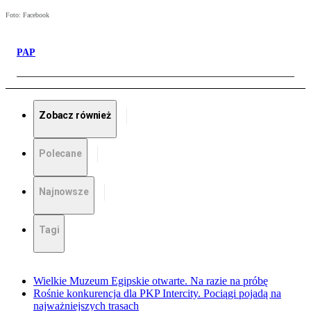
Foto: Facebook
PAP
Zobacz również
Polecane
Najnowsze
Tagi
Wielkie Muzeum Egipskie otwarte. Na razie na próbę
Rośnie konkurencja dla PKP Intercity. Pociągi pojadą na
najważniejszych trasach