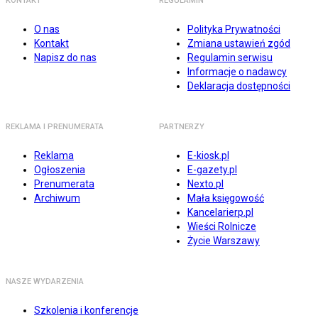
KONTAKT
REGULAMIN
O nas
Polityka Prywatności
Kontakt
Zmiana ustawień zgód
Napisz do nas
Regulamin serwisu
Informacje o nadawcy
Deklaracja dostępności
REKLAMA I PRENUMERATA
PARTNERZY
Reklama
E-kiosk.pl
Ogłoszenia
E-gazety.pl
Prenumerata
Nexto.pl
Archiwum
Mała księgowość
Kancelarierp.pl
Wieści Rolnicze
Życie Warszawy
NASZE WYDARZENIA
Szkolenia i konferencje