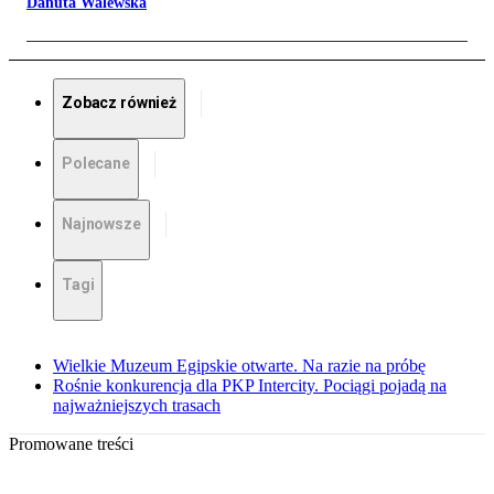
Danuta Walewska
Zobacz również
Polecane
Najnowsze
Tagi
Wielkie Muzeum Egipskie otwarte. Na razie na próbę
Rośnie konkurencja dla PKP Intercity. Pociągi pojadą na
najważniejszych trasach
Promowane treści