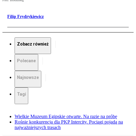
Foto: Bloomberg
Filip Frydrykiewicz
Zobacz również
Polecane
Najnowsze
Tagi
Wielkie Muzeum Egipskie otwarte. Na razie na próbę
Rośnie konkurencja dla PKP Intercity. Pociągi pojadą na
najważniejszych trasach