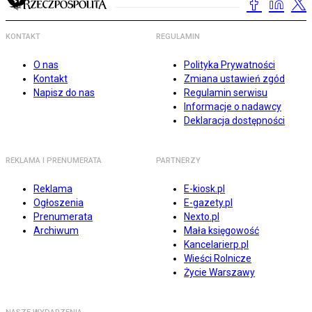
KONTAKT
REGULAMIN
O nas
Polityka Prywatności
Kontakt
Zmiana ustawień zgód
Napisz do nas
Regulamin serwisu
Informacje o nadawcy
Deklaracja dostępności
REKLAMA I PRENUMERATA
PARTNERZY
Reklama
E-kiosk.pl
Ogłoszenia
E-gazety.pl
Prenumerata
Nexto.pl
Archiwum
Mała księgowość
Kancelarierp.pl
Wieści Rolnicze
Życie Warszawy