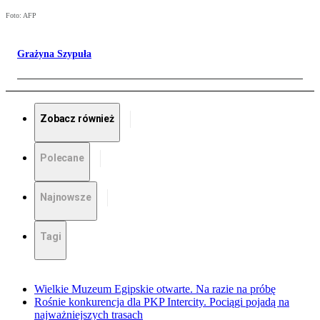
Foto: AFP
Grażyna Szypuła
Zobacz również
Polecane
Najnowsze
Tagi
Wielkie Muzeum Egipskie otwarte. Na razie na próbę
Rośnie konkurencja dla PKP Intercity. Pociągi pojadą na
najważniejszych trasach