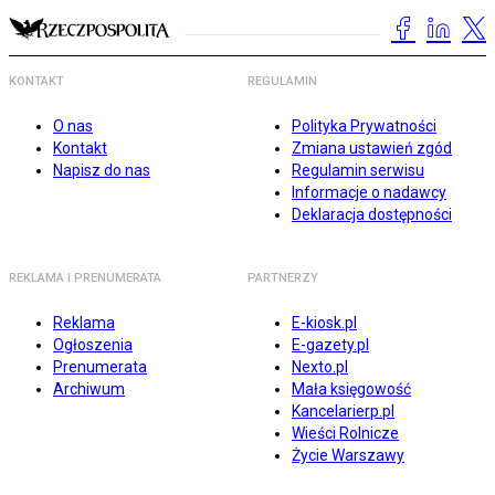
KONTAKT
REGULAMIN
O nas
Polityka Prywatności
Kontakt
Zmiana ustawień zgód
Napisz do nas
Regulamin serwisu
Informacje o nadawcy
Deklaracja dostępności
REKLAMA I PRENUMERATA
PARTNERZY
Reklama
E-kiosk.pl
Ogłoszenia
E-gazety.pl
Prenumerata
Nexto.pl
Archiwum
Mała księgowość
Kancelarierp.pl
Wieści Rolnicze
Życie Warszawy