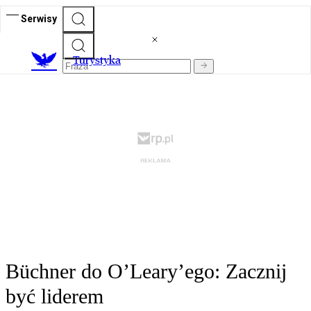
Serwisy
T
urystyka
Büchner do O’Leary’ego: Zacznij
być liderem