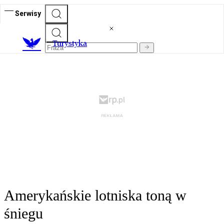
Serwisy
T
urystyka
Amerykańskie lotniska toną w
śniegu