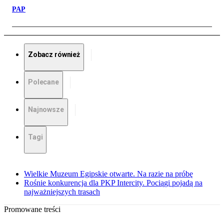
PAP
Zobacz również
Polecane
Najnowsze
Tagi
Wielkie Muzeum Egipskie otwarte. Na razie na próbę
Rośnie konkurencja dla PKP Intercity. Pociągi pojadą na
najważniejszych trasach
Promowane treści