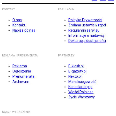
KONTAKT
REGULAMIN
O nas
Polityka Prywatności
Kontakt
Zmiana ustawień zgód
Napisz do nas
Regulamin serwisu
Informacje o nadawcy
Deklaracja dostępności
REKLAMA I PRENUMERATA
PARTNERZY
Reklama
E-kiosk.pl
Ogłoszenia
E-gazety.pl
Prenumerata
Nexto.pl
Archiwum
Mała księgowość
Kancelarierp.pl
Wieści Rolnicze
Życie Warszawy
NASZE WYDARZENIA