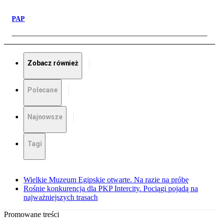
PAP
Zobacz również
Polecane
Najnowsze
Tagi
Wielkie Muzeum Egipskie otwarte. Na razie na próbę
Rośnie konkurencja dla PKP Intercity. Pociągi pojadą na
najważniejszych trasach
Promowane treści