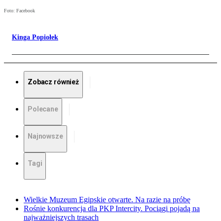
Foto: Facebook
Kinga Popiołek
Zobacz również
Polecane
Najnowsze
Tagi
Wielkie Muzeum Egipskie otwarte. Na razie na próbę
Rośnie konkurencja dla PKP Intercity. Pociągi pojadą na
najważniejszych trasach