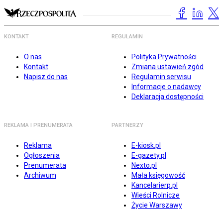
KONTAKT
REGULAMIN
O nas
Polityka Prywatności
Kontakt
Zmiana ustawień zgód
Napisz do nas
Regulamin serwisu
Informacje o nadawcy
Deklaracja dostępności
REKLAMA I PRENUMERATA
PARTNERZY
Reklama
E-kiosk.pl
Ogłoszenia
E-gazety.pl
Prenumerata
Nexto.pl
Archiwum
Mała księgowość
Kancelarierp.pl
Wieści Rolnicze
Życie Warszawy