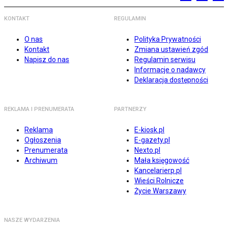
KONTAKT
REGULAMIN
O nas
Polityka Prywatności
Kontakt
Zmiana ustawień zgód
Napisz do nas
Regulamin serwisu
Informacje o nadawcy
Deklaracja dostępności
REKLAMA I PRENUMERATA
PARTNERZY
Reklama
E-kiosk.pl
Ogłoszenia
E-gazety.pl
Prenumerata
Nexto.pl
Archiwum
Mała księgowość
Kancelarierp.pl
Wieści Rolnicze
Życie Warszawy
NASZE WYDARZENIA