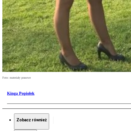
Foto: materiały prasowe
Kinga Popiołek
Zobacz również