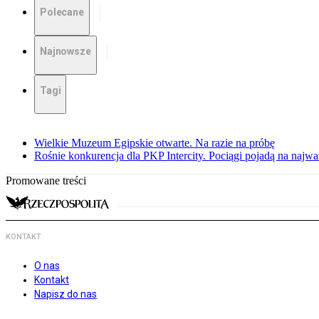
Polecane
Najnowsze
Tagi
Wielkie Muzeum Egipskie otwarte. Na razie na próbę
Rośnie konkurencja dla PKP Intercity. Pociągi pojadą na najwa
Promowane treści
KONTAKT
O nas
Kontakt
Napisz do nas