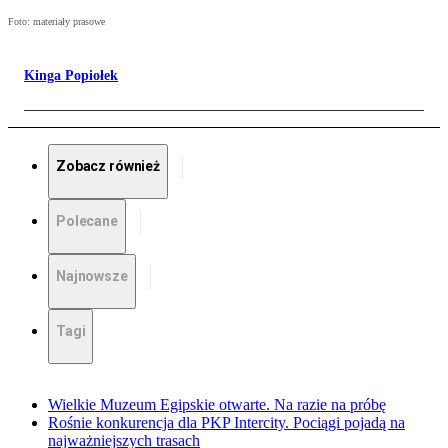
Foto: materiały prasowe
Kinga Popiołek
Zobacz również
Polecane
Najnowsze
Tagi
Wielkie Muzeum Egipskie otwarte. Na razie na próbę
Rośnie konkurencja dla PKP Intercity. Pociągi pojadą na
najważniejszych trasach