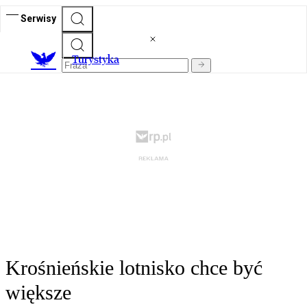
Serwisy
T
urystyka
Krośnieńskie lotnisko chce być
większe