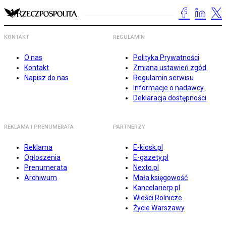
KONTAKT
REGULAMIN
O nas
Polityka Prywatności
Kontakt
Zmiana ustawień zgód
Napisz do nas
Regulamin serwisu
Informacje o nadawcy
Deklaracja dostępności
REKLAMA I PRENUMERATA
PARTNERZY
Reklama
E-kiosk.pl
Ogłoszenia
E-gazety.pl
Prenumerata
Nexto.pl
Archiwum
Mała księgowość
Kancelarierp.pl
Wieści Rolnicze
Życie Warszawy