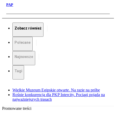
PAP
Zobacz również
Polecane
Najnowsze
Tagi
Wielkie Muzeum Egipskie otwarte. Na razie na próbę
Rośnie konkurencja dla PKP Intercity. Pociągi pojadą na
najważniejszych trasach
Promowane treści