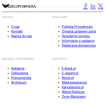
KONTAKT
REGULAMIN
O nas
Polityka Prywatności
Kontakt
Zmiana ustawień zgód
Napisz do nas
Regulamin serwisu
Informacje o nadawcy
Deklaracja dostępności
REKLAMA I PRENUMERATA
PARTNERZY
Reklama
E-kiosk.pl
Ogłoszenia
E-gazety.pl
Prenumerata
Nexto.pl
Archiwum
Mała księgowość
Kancelarierp.pl
Wieści Rolnicze
Życie Warszawy