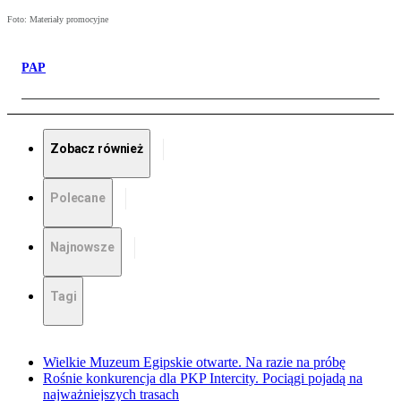
Foto: Materiały promocyjne
PAP
Zobacz również
Polecane
Najnowsze
Tagi
Wielkie Muzeum Egipskie otwarte. Na razie na próbę
Rośnie konkurencja dla PKP Intercity. Pociągi pojadą na
najważniejszych trasach