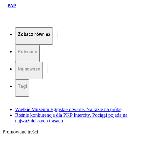
PAP
Zobacz również
Polecane
Najnowsze
Tagi
Wielkie Muzeum Egipskie otwarte. Na razie na próbę
Rośnie konkurencja dla PKP Intercity. Pociągi pojadą na
najważniejszych trasach
Promowane treści