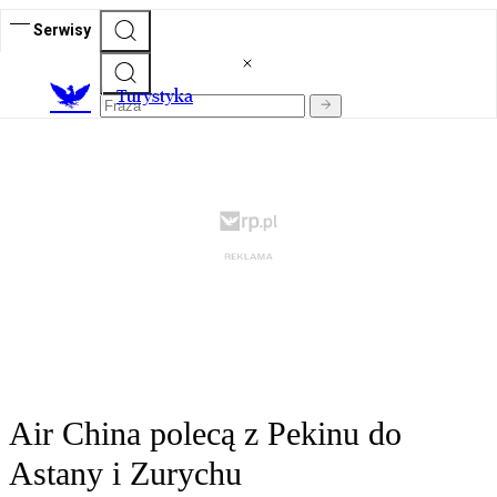
Serwisy
T
urystyka
Air China polecą z Pekinu do
Astany i Zurychu