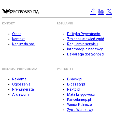
KONTAKT
REGULAMIN
O nas
Polityka Prywatności
Kontakt
Zmiana ustawień zgód
Napisz do nas
Regulamin serwisu
Informacje o nadawcy
Deklaracja dostępności
REKLAMA I PRENUMERATA
PARTNERZY
Reklama
E-kiosk.pl
Ogłoszenia
E-gazety.pl
Prenumerata
Nexto.pl
Archiwum
Mała księgowość
Kancelarierp.pl
Wieści Rolnicze
Życie Warszawy