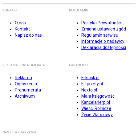
KONTAKT
REGULAMIN
O nas
Polityka Prywatności
Kontakt
Zmiana ustawień zgód
Napisz do nas
Regulamin serwisu
Informacje o nadawcy
Deklaracja dostępności
REKLAMA I PRENUMERATA
PARTNERZY
Reklama
E-kiosk.pl
Ogłoszenia
E-gazety.pl
Prenumerata
Nexto.pl
Archiwum
Mała księgowość
Kancelarierp.pl
Wieści Rolnicze
Życie Warszawy
NASZE WYDARZENIA