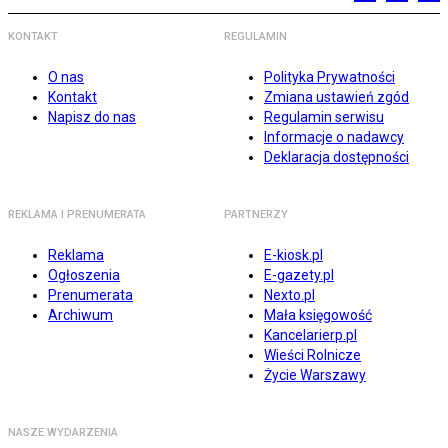
KONTAKT
REGULAMIN
O nas
Polityka Prywatności
Kontakt
Zmiana ustawień zgód
Napisz do nas
Regulamin serwisu
Informacje o nadawcy
Deklaracja dostępności
REKLAMA I PRENUMERATA
PARTNERZY
Reklama
E-kiosk.pl
Ogłoszenia
E-gazety.pl
Prenumerata
Nexto.pl
Archiwum
Mała księgowość
Kancelarierp.pl
Wieści Rolnicze
Życie Warszawy
NASZE WYDARZENIA