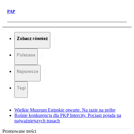
PAP
Zobacz również
Polecane
Najnowsze
Tagi
Wielkie Muzeum Egipskie otwarte. Na razie na próbę
Rośnie konkurencja dla PKP Intercity. Pociągi pojadą na
najważniejszych trasach
Promowane treści