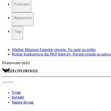
Polecane
Najnowsze
Tagi
Wielkie Muzeum Egipskie otwarte. Na razie na próbę
Rośnie konkurencja dla PKP Intercity. Pociągi pojadą na najwa
Promowane treści
KONTAKT
O nas
Kontakt
Napisz do nas