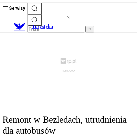
Serwisy
T
urystyka
Remont w Bezledach, utrudnienia
dla autobusów