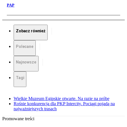
PAP
Zobacz również
Polecane
Najnowsze
Tagi
Wielkie Muzeum Egipskie otwarte. Na razie na próbę
Rośnie konkurencja dla PKP Intercity. Pociągi pojadą na
najważniejszych trasach
Promowane treści