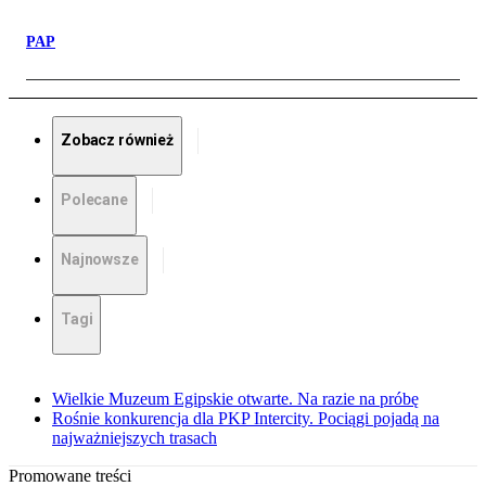
PAP
Zobacz również
Polecane
Najnowsze
Tagi
Wielkie Muzeum Egipskie otwarte. Na razie na próbę
Rośnie konkurencja dla PKP Intercity. Pociągi pojadą na
najważniejszych trasach
Promowane treści