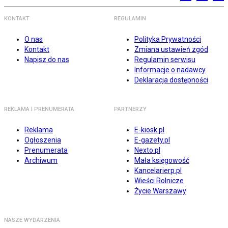
KONTAKT
REGULAMIN
O nas
Polityka Prywatności
Kontakt
Zmiana ustawień zgód
Napisz do nas
Regulamin serwisu
Informacje o nadawcy
Deklaracja dostępności
REKLAMA I PRENUMERATA
PARTNERZY
Reklama
E-kiosk.pl
Ogłoszenia
E-gazety.pl
Prenumerata
Nexto.pl
Archiwum
Mała księgowość
Kancelarierp.pl
Wieści Rolnicze
Życie Warszawy
NASZE WYDARZENIA