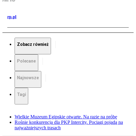
Foto: PAP
rp.pl
Zobacz również
Polecane
Najnowsze
Tagi
Wielkie Muzeum Egipskie otwarte. Na razie na próbę
Rośnie konkurencja dla PKP Intercity. Pociągi pojadą na
najważniejszych trasach