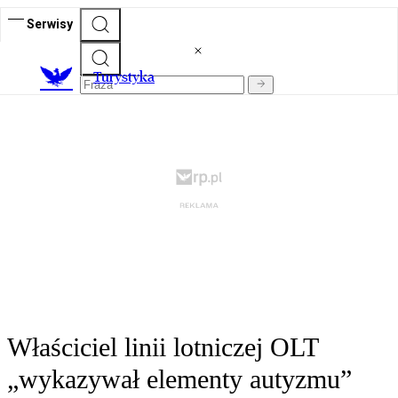
Serwisy
T
urystyka
Właściciel linii lotniczej OLT
„wykazywał elementy autyzmu”