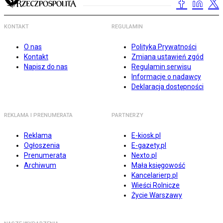
KONTAKT
REGULAMIN
O nas
Polityka Prywatności
Kontakt
Zmiana ustawień zgód
Napisz do nas
Regulamin serwisu
Informacje o nadawcy
Deklaracja dostępności
REKLAMA I PRENUMERATA
PARTNERZY
Reklama
E-kiosk.pl
Ogłoszenia
E-gazety.pl
Prenumerata
Nexto.pl
Archiwum
Mała księgowość
Kancelarierp.pl
Wieści Rolnicze
Życie Warszawy