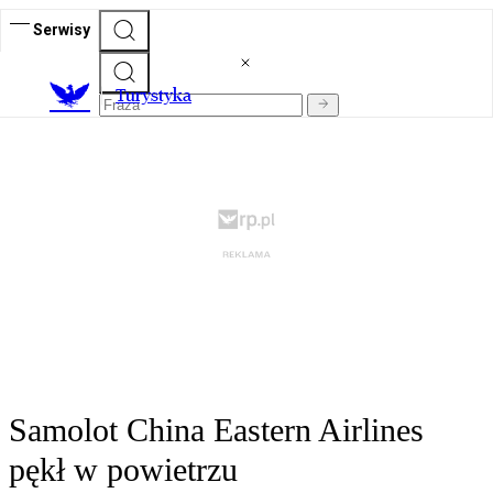
Serwisy
T
urystyka
Samolot China Eastern Airlines
pękł w powietrzu