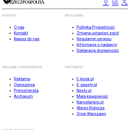
KONTAKT
REGULAMIN
O nas
Polityka Prywatności
Kontakt
Zmiana ustawień zgód
Napisz do nas
Regulamin serwisu
Informacje o nadawcy
Deklaracja dostępności
REKLAMA I PRENUMERATA
PARTNERZY
Reklama
E-kiosk.pl
Ogłoszenia
E-gazety.pl
Prenumerata
Nexto.pl
Archiwum
Mała księgowość
Kancelarierp.pl
Wieści Rolnicze
Życie Warszawy