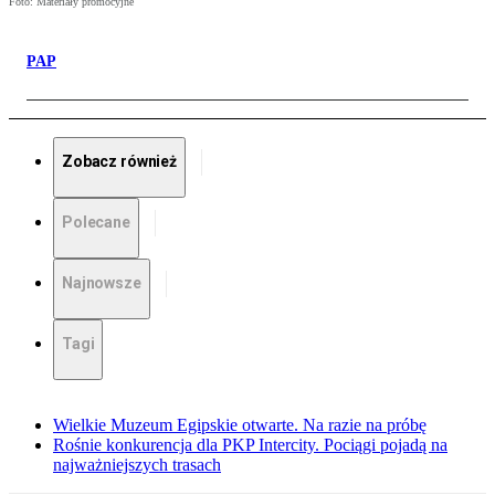
Foto: Materiały promocyjne
PAP
Zobacz również
Polecane
Najnowsze
Tagi
Wielkie Muzeum Egipskie otwarte. Na razie na próbę
Rośnie konkurencja dla PKP Intercity. Pociągi pojadą na
najważniejszych trasach