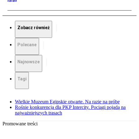
Zobacz również
Polecane
Najnowsze
Tagi
Wielkie Muzeum Egipskie otwarte. Na razie na próbę
Rośnie konkurencja dla PKP Intercity. Pociągi pojadą na
najważniejszych trasach
Promowane treści