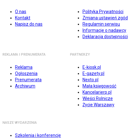
O nas
Polityka Prywatności
Kontakt
Zmiana ustawień zgód
Napisz do nas
Regulamin serwisu
Informacje o nadawcy
Deklaracja dostępności
REKLAMA I PRENUMERATA
PARTNERZY
Reklama
E-kiosk.pl
Ogłoszenia
E-gazety.pl
Prenumerata
Nexto.pl
Archiwum
Mała księgowość
Kancelarierp.pl
Wieści Rolnicze
Życie Warszawy
NASZE WYDARZENIA
Szkolenia i konferencje