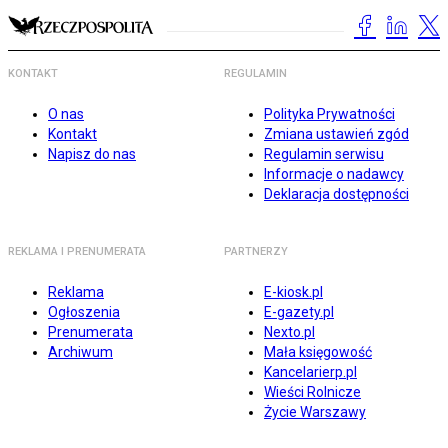
KONTAKT
REGULAMIN
O nas
Polityka Prywatności
Kontakt
Zmiana ustawień zgód
Napisz do nas
Regulamin serwisu
Informacje o nadawcy
Deklaracja dostępności
REKLAMA I PRENUMERATA
PARTNERZY
Reklama
E-kiosk.pl
Ogłoszenia
E-gazety.pl
Prenumerata
Nexto.pl
Archiwum
Mała księgowość
Kancelarierp.pl
Wieści Rolnicze
Życie Warszawy