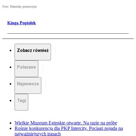
Foto: Materiały promocyjne
Kinga Popiołek
Zobacz również
Polecane
Najnowsze
Tagi
Wielkie Muzeum Egipskie otwarte. Na razie na próbę
Rośnie konkurencja dla PKP Intercity. Pociągi pojadą na
najważniejszych trasach