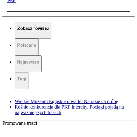
PAP
Zobacz również
Polecane
Najnowsze
Tagi
Wielkie Muzeum Egipskie otwarte. Na razie na próbę
Rośnie konkurencja dla PKP Intercity. Pociągi pojadą na
najważniejszych trasach
Promowane treści