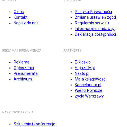
KONTAKT
REGULAMIN
O nas
Polityka Prywatności
Kontakt
Zmiana ustawień zgód
Napisz do nas
Regulamin serwisu
Informacje o nadawcy
Deklaracja dostępności
REKLAMA I PRENUMERATA
PARTNERZY
Reklama
E-kiosk.pl
Ogłoszenia
E-gazety.pl
Prenumerata
Nexto.pl
Archiwum
Mała księgowość
Kancelarierp.pl
Wieści Rolnicze
Życie Warszawy
NASZE WYDARZENIA
Szkolenia i konferencje