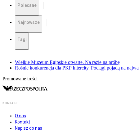
Polecane
Najnowsze
Tagi
Wielkie Muzeum Egipskie otwarte. Na razie na próbę
Rośnie konkurencja dla PKP Intercity. Pociągi pojadą na najwa
Promowane treści
KONTAKT
O nas
Kontakt
Napisz do nas