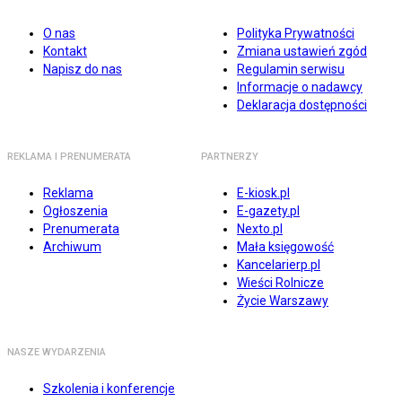
O nas
Polityka Prywatności
Kontakt
Zmiana ustawień zgód
Napisz do nas
Regulamin serwisu
Informacje o nadawcy
Deklaracja dostępności
REKLAMA I PRENUMERATA
PARTNERZY
Reklama
E-kiosk.pl
Ogłoszenia
E-gazety.pl
Prenumerata
Nexto.pl
Archiwum
Mała księgowość
Kancelarierp.pl
Wieści Rolnicze
Życie Warszawy
NASZE WYDARZENIA
Szkolenia i konferencje