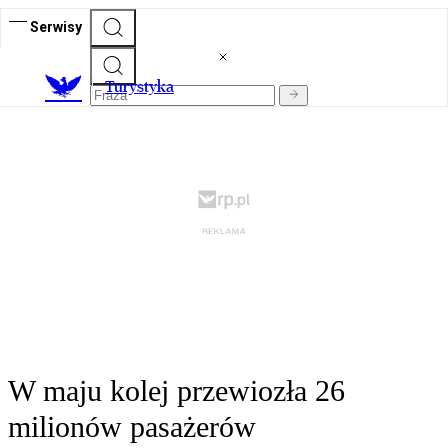
Serwisy
T
urystyka
W maju kolej przewiozła 26
milionów pasażerów