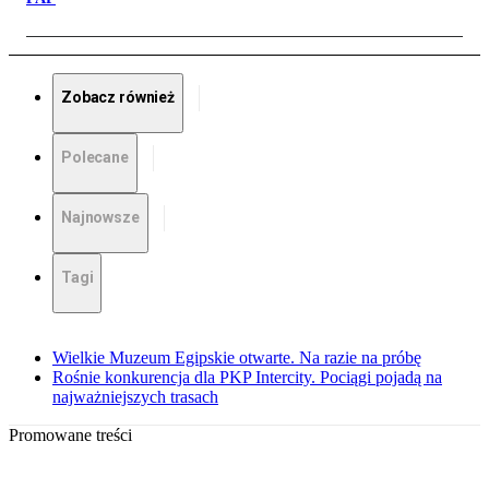
Zobacz również
Polecane
Najnowsze
Tagi
Wielkie Muzeum Egipskie otwarte. Na razie na próbę
Rośnie konkurencja dla PKP Intercity. Pociągi pojadą na
najważniejszych trasach
Promowane treści