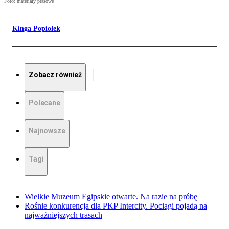
Foto: materiały prasowe
Kinga Popiołek
Zobacz również
Polecane
Najnowsze
Tagi
Wielkie Muzeum Egipskie otwarte. Na razie na próbę
Rośnie konkurencja dla PKP Intercity. Pociągi pojadą na
najważniejszych trasach