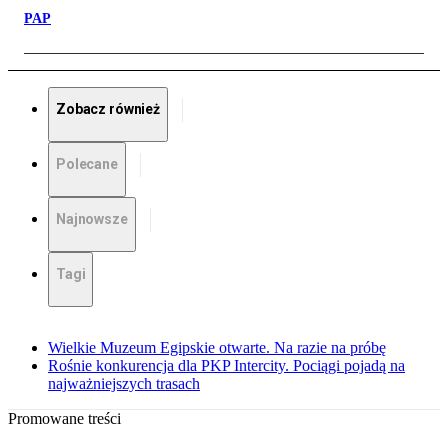
PAP
Zobacz również
Polecane
Najnowsze
Tagi
Wielkie Muzeum Egipskie otwarte. Na razie na próbę
Rośnie konkurencja dla PKP Intercity. Pociągi pojadą na
najważniejszych trasach
Promowane treści