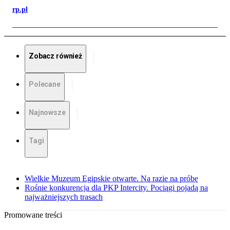
rp.pl
Zobacz również
Polecane
Najnowsze
Tagi
Wielkie Muzeum Egipskie otwarte. Na razie na próbę
Rośnie konkurencja dla PKP Intercity. Pociągi pojadą na
najważniejszych trasach
Promowane treści