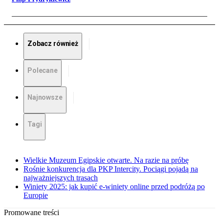
Zobacz również
Polecane
Najnowsze
Tagi
Wielkie Muzeum Egipskie otwarte. Na razie na próbę
Rośnie konkurencja dla PKP Intercity. Pociągi pojadą na
najważniejszych trasach
Winiety 2025: jak kupić e-winiety online przed podróżą po
Europie
Promowane treści