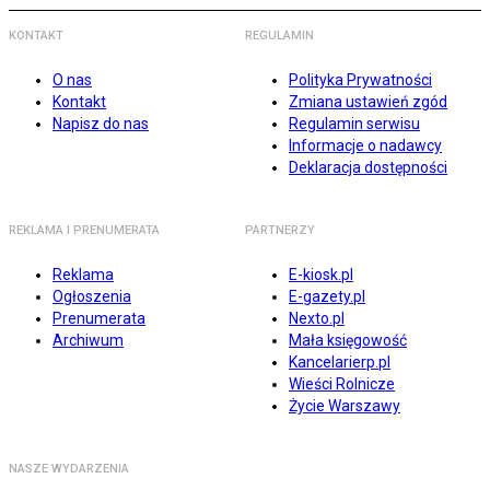
KONTAKT
REGULAMIN
O nas
Polityka Prywatności
Kontakt
Zmiana ustawień zgód
Napisz do nas
Regulamin serwisu
Informacje o nadawcy
Deklaracja dostępności
REKLAMA I PRENUMERATA
PARTNERZY
Reklama
E-kiosk.pl
Ogłoszenia
E-gazety.pl
Prenumerata
Nexto.pl
Archiwum
Mała księgowość
Kancelarierp.pl
Wieści Rolnicze
Życie Warszawy
NASZE WYDARZENIA