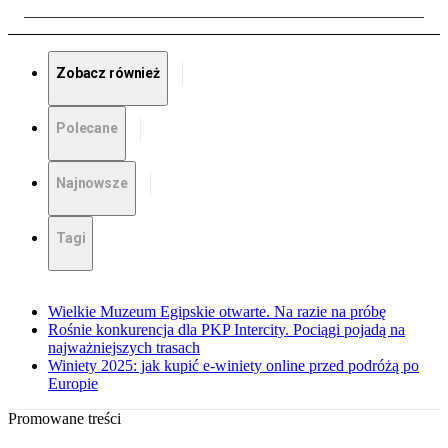
Zobacz również
Polecane
Najnowsze
Tagi
Wielkie Muzeum Egipskie otwarte. Na razie na próbę
Rośnie konkurencja dla PKP Intercity. Pociągi pojadą na
najważniejszych trasach
Winiety 2025: jak kupić e-winiety online przed podróżą po
Europie
Promowane treści