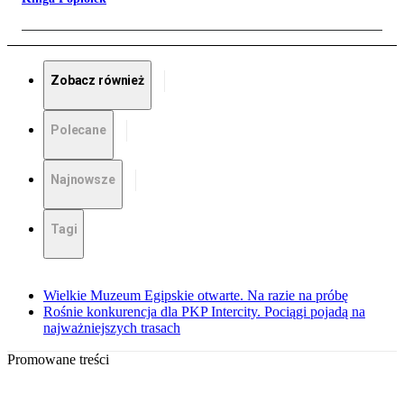
Zobacz również
Polecane
Najnowsze
Tagi
Wielkie Muzeum Egipskie otwarte. Na razie na próbę
Rośnie konkurencja dla PKP Intercity. Pociągi pojadą na
najważniejszych trasach
Promowane treści