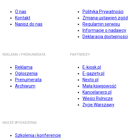
O nas
Polityka Prywatności
Kontakt
Zmiana ustawień zgód
Napisz do nas
Regulamin serwisu
Informacje o nadawcy
Deklaracja dostępności
REKLAMA I PRENUMERATA
PARTNERZY
Reklama
E-kiosk.pl
Ogłoszenia
E-gazety.pl
Prenumerata
Nexto.pl
Archiwum
Mała księgowość
Kancelarierp.pl
Wieści Rolnicze
Życie Warszawy
NASZE WYDARZENIA
Szkolenia i konferencje