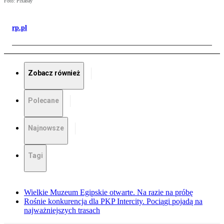
Foto: Pixabay
rp.pl
Zobacz również
Polecane
Najnowsze
Tagi
Wielkie Muzeum Egipskie otwarte. Na razie na próbę
Rośnie konkurencja dla PKP Intercity. Pociągi pojadą na
najważniejszych trasach