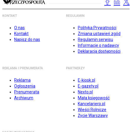
KONTAKT
REGULAMIN
O nas
Polityka Prywatności
Kontakt
Zmiana ustawień zgód
Napisz do nas
Regulamin serwisu
Informacje o nadawcy
Deklaracja dostępności
REKLAMA I PRENUMERATA
PARTNERZY
Reklama
E-kiosk.pl
Ogłoszenia
E-gazety.pl
Prenumerata
Nexto.pl
Archiwum
Mała księgowość
Kancelarierp.pl
Wieści Rolnicze
Życie Warszawy