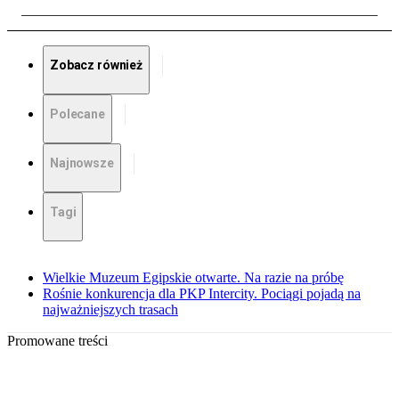
Zobacz również
Polecane
Najnowsze
Tagi
Wielkie Muzeum Egipskie otwarte. Na razie na próbę
Rośnie konkurencja dla PKP Intercity. Pociągi pojadą na
najważniejszych trasach
Promowane treści