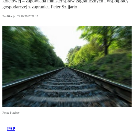
kolejowej – zapowiada minister spraw zagranicznych i współpracy
gospodarczej z zagranicą Peter Szijjarto
Publikacja:
03.10.2017 21:15
Foto: Pixabay
PAP