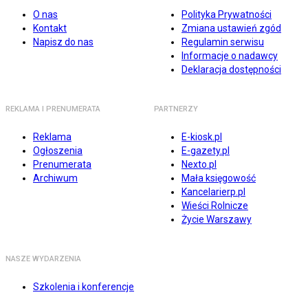
O nas
Polityka Prywatności
Kontakt
Zmiana ustawień zgód
Napisz do nas
Regulamin serwisu
Informacje o nadawcy
Deklaracja dostępności
REKLAMA I PRENUMERATA
PARTNERZY
Reklama
E-kiosk.pl
Ogłoszenia
E-gazety.pl
Prenumerata
Nexto.pl
Archiwum
Mała księgowość
Kancelarierp.pl
Wieści Rolnicze
Życie Warszawy
NASZE WYDARZENIA
Szkolenia i konferencje