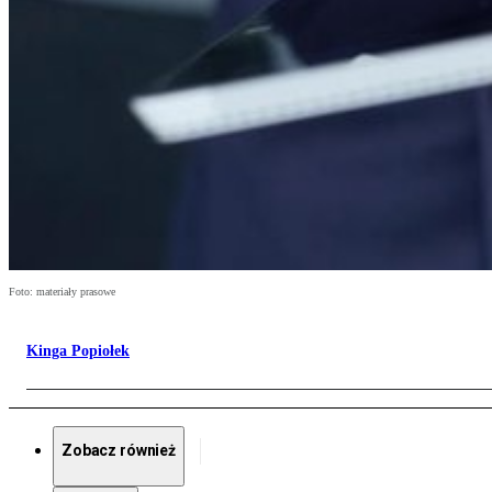
Foto: materiały prasowe
Kinga Popiołek
Zobacz również