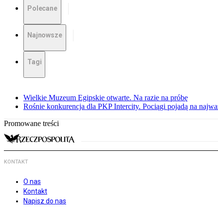
Polecane
Najnowsze
Tagi
Wielkie Muzeum Egipskie otwarte. Na razie na próbę
Rośnie konkurencja dla PKP Intercity. Pociągi pojadą na najwa
Promowane treści
KONTAKT
O nas
Kontakt
Napisz do nas